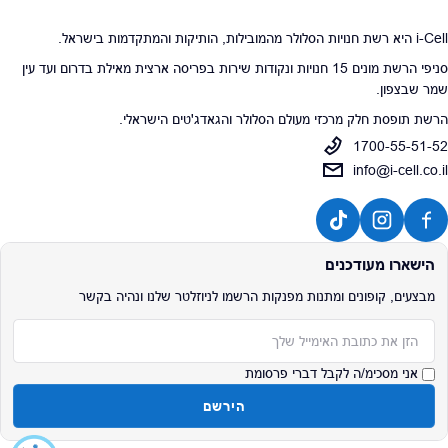
i-Cell היא רשת חנויות הסלולר מהמובילות, הותיקות והמתקדמות בישראל.
סניפי הרשת מונים 15 חנויות ונקודות שירות בפריסה ארצית מאילת בדרום ועד עין
שמר שבצפון.
הרשת תופסת חלק מרכזי מעולם הסלולר והגאדג'טים הישראלי.
1700-55-51-52
info@i-cell.co.il
הישארו מעודכנים
מבצעים, קופונים ומתנות מפנקות הרשמו לניוזלטר שלנו ונהיה בקשר
אימייל
אני מסכימ/ה לקבל דברי פרסומת
הירשם