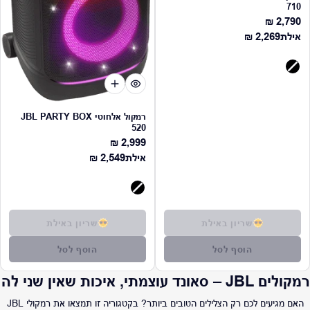
710
2,790 ₪
מחיר רגיל
מחיר רגיל
אילת
2,269 ₪
רמקול אלחוטי JBL PARTY BOX
520
2,999 ₪
מחיר רגיל
מחיר רגיל
אילת
2,549 ₪
שריון באילת
שריון באילת
הוסף לסל
הוסף לסל
רמקולים JBL – סאונד עוצמתי, איכות שאין שני לה
האם מגיעים לכם רק הצלילים הטובים ביותר? בקטגוריה זו תמצאו את רמקולי JBL