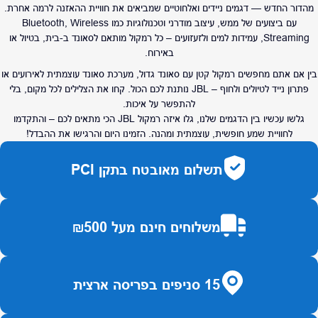
מהדור החדש — דגמים ניידים ואלחוטיים שמביאים את חוויית ההאזנה לרמה אחרת.
עם ביצועים של ממש, עיצוב מודרני וטכנולוגיות כמו Bluetooth, Wireless
Streaming, עמידות למים ולזעזועים – כל רמקול מותאם לסאונד ב-בית, בטיול או
באירוח.
בין אם אתם מחפשים רמקול קטן עם סאונד גדול, מערכת סאונד עוצמתית לאירועים או
פתרון נייד לטיולים ולחוף – JBL נותנת לכם הכול. קחו את הצלילים לכל מקום, בלי
להתפשר על איכות.
גלשו עכשיו בין הדגמים שלנו, גלו איזה רמקול JBL הכי מתאים לכם – והתקדמו
לחוויית שמע חופשית, עוצמתית ומהנה. הזמינו היום והרגישו את ההבדל!
תשלום מאובטח בתקן PCI
משלוחים חינם מעל ₪500
15 סניפים בפריסה ארצית