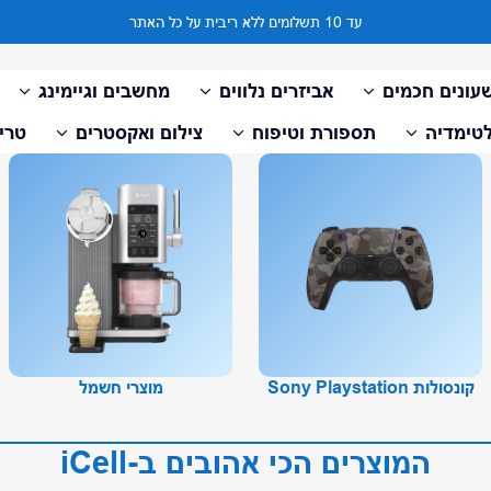
עד 10 תשלומים ללא ריבית על כל האתר
עונים חכמים
אביזרים נלווים
מחשבים וגיימינג
טימדיה
תספורת וטיפוח
צילום ואקסטרים
טריי
קונסולות Sony Playstation
מוצרי חשמל
המוצרים הכי אהובים ב-iCell