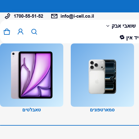
1700-55-51-52
info@i-cell.co.il
המוצר נוסף לעגלה
שואבי אבק
0 פריטים
עגל
ד אין 🔁
צפה בעגלה (
)
לתשלום
סמארטפונים
טאבלטים