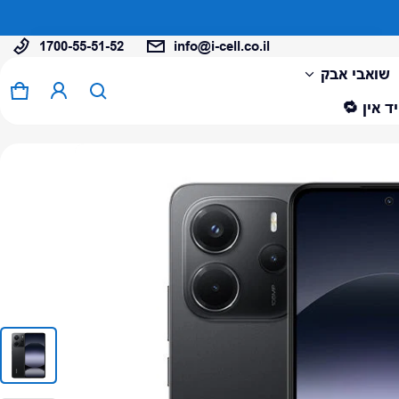
1700-55-51-52
info@i-cell.co.il
המוצר נוסף לעגלה
שואבי אבק
0 פריטים
עגל
ד אין 🔁
צפה בעגלה (
)
לתשלום