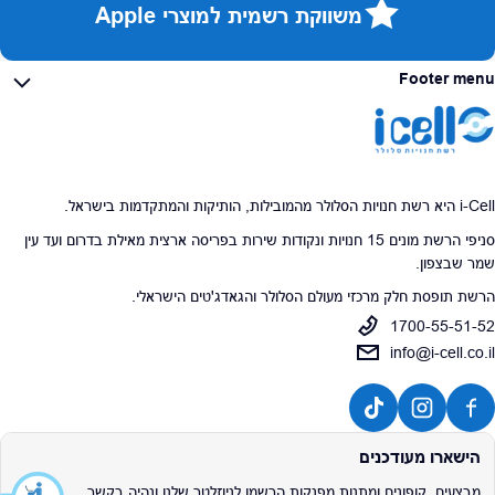
משווקת רשמית למוצרי Apple
Footer menu
i-Cell היא רשת חנויות הסלולר מהמובילות, הותיקות והמתקדמות בישראל.
סניפי הרשת מונים 15 חנויות ונקודות שירות בפריסה ארצית מאילת בדרום ועד עין
שמר שבצפון.
הרשת תופסת חלק מרכזי מעולם הסלולר והגאדג'טים הישראלי.
1700-55-51-52
info@i-cell.co.il
הישארו מעודכנים
מבצעים, קופונים ומתנות מפנקות הרשמו לניוזלטר שלנו ונהיה בקשר