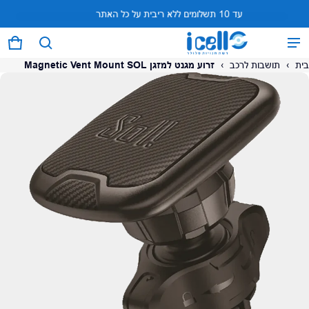
עד 10 תשלומים ללא ריבית על כל האתר
המוצר נוסף לעגלה
0 פריטים
עגל
בית
›
תושבות לרכב
›
זרוע מגנט למזגן Magnetic Vent Mount SOL
על המוצר
צפה בעגלה (
)
לתשלום