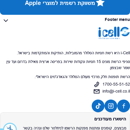
משווקת רשמית למוצרי Apple
Footer menu
i-Cell היא רשת חנויות הסלולר מהמובילות, הותיקות והמתקדמות בישראל.
סניפי הרשת מונים 15 חנויות ונקודות שירות בפריסה ארצית מאילת בדרום ועד עין
שמר שבצפון.
הרשת תופסת חלק מרכזי מעולם הסלולר והגאדג'טים הישראלי.
1700-55-51-52
info@i-cell.co.il
הישארו מעודכנים
מבצעים, קופונים ומתנות מפנקות הרשמו לניוזלטר שלנו ונהיה בקשר