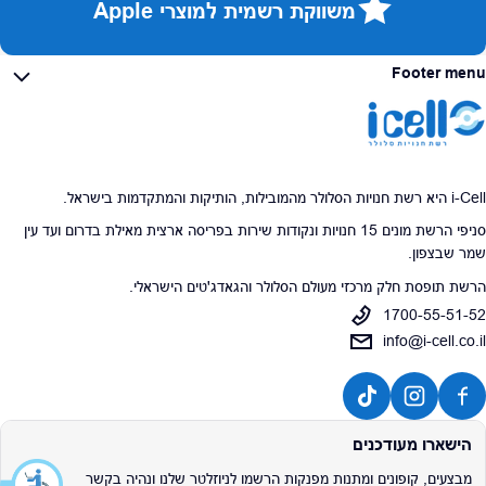
משווקת רשמית למוצרי Apple
Footer menu
i-Cell היא רשת חנויות הסלולר מהמובילות, הותיקות והמתקדמות בישראל.
סניפי הרשת מונים 15 חנויות ונקודות שירות בפריסה ארצית מאילת בדרום ועד עין
שמר שבצפון.
הרשת תופסת חלק מרכזי מעולם הסלולר והגאדג'טים הישראלי.
1700-55-51-52
info@i-cell.co.il
הישארו מעודכנים
מבצעים, קופונים ומתנות מפנקות הרשמו לניוזלטר שלנו ונהיה בקשר