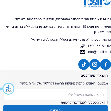
i-Cell היא רשת חנויות הסלולר מהמובילות, הותיקות והמתקדמות בישראל.
סניפי הרשת מונים 15 חנויות ונקודות שירות בפריסה ארצית מאילת בדרום ועד עין
שמר שבצפון.
הרשת תופסת חלק מרכזי מעולם הסלולר והגאדג'טים הישראלי.
1700-55-51-52
info@i-cell.co.il
הישארו מעודכנים
מבצעים, קופונים ומתנות מפנקות הרשמו לניוזלטר שלנו ונהיה בקשר
אימייל
אני מסכימ/ה לקבל דברי פרסומת
הירשם