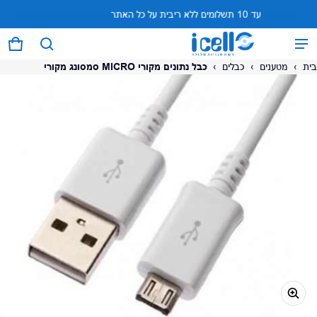
עד 10 תשלומים ללא ריבית על כל האתר
המוצר נוסף לעגלה
0 פריטים
עגל
בית
›
מטענים
›
כבלים
›
כבל נתונים מקורי MICRO סמסונג מקורי
על המוצר
צפה בעגלה (
)
לתשלום