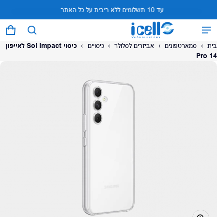
עד 10 תשלומים ללא ריבית על כל האתר
…
המוצר נוסף לעגלה
0 פריטים
עגל
בית
›
סמארטפונים
›
אביזרים לסלולר
›
כיסויים
›
כיסוי Sol Impact לאייפון
14 Pro
על המוצר
צפה בעגלה (
)
לתשלום