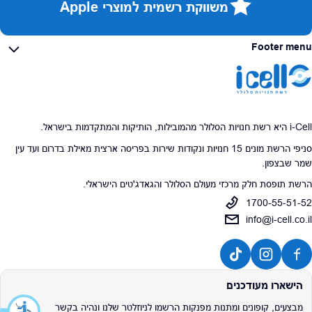
משווקת רשמית למוצרי Apple
Footer menu
i-Cell היא רשת חנויות הסלולר מהמובילות, הותיקות והמתקדמות בישראל.
סניפי הרשת מונים 15 חנויות ונקודות שירות בפריסה ארצית מאילת בדרום ועד עין
שמר שבצפון.
הרשת תופסת חלק מרכזי מעולם הסלולר והגאדג'טים הישראלי.
1700-55-51-52
info@i-cell.co.il
הישארו מעודכנים
מבצעים, קופונים ומתנות מפנקות הרשמו לניוזלטר שלנו ונהיה בקשר