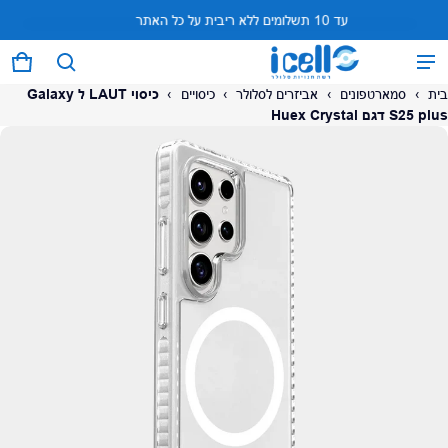
עד 10 תשלומים ללא ריבית על כל האתר
המוצר נוסף לעגלה
0 פריטים
עגל
בית
›
סמארטפונים
›
אביזרים לסלולר
›
כיסויים
›
כיסוי LAUT ל Galaxy
S25 plus דגם Huex Crystal
על המוצר
צפה בעגלה (
)
לתשלום