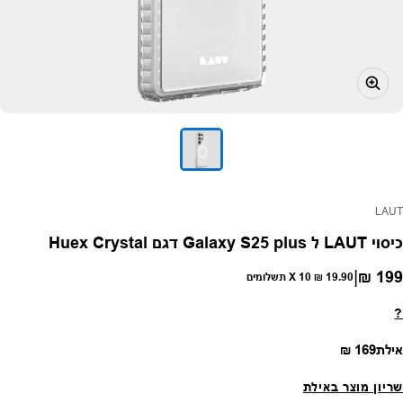
פק:
LAUT
כיסוי LAUT ל Galaxy S25 plus דגם Huex Crystal
|
199 ₪
חיר רגיל
19.90 ₪
X 10 תשלומים
?
מחיר רגיל
אילת
169 ₪
שריון מוצר באילת