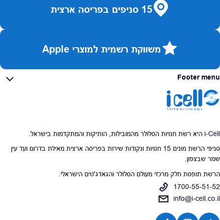
15 סניפים בפריסה ארצית
משווקת רשמית למוצרי Apple
Footer menu
i-Cell היא רשת חנויות הסלולר מהמובילות, הותיקות והמתקדמות בישראל.
סניפי הרשת מונים 15 חנויות ונקודות שירות בפריסה ארצית מאילת בדרום ועד עין
שמר שבצפון.
הרשת תופסת חלק מרכזי מעולם הסלולר והגאדג'טים הישראלי.
1700-55-51-52
info@i-cell.co.il