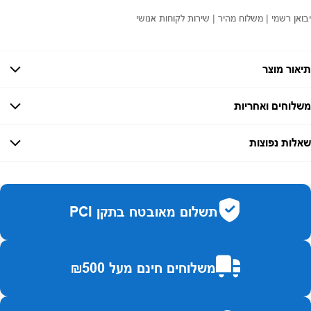
יבואן רשמי | משלוח מהיר | שירות לקוחות אנושי
תיאור מוצר
משלוחים ואחריות
אחריות:
-
שאלות נפוצות
זמן אספקה:
עד 7 ימי עסקים
כמה זמן משלוח?
2–7 ימי עסקים
האם ניתן לחלק תשלומים?
כן, עד 10 תשלומים ללא ריבית.
תשלום מאובטח בתקן PCI
האם ניתן להחזיר מוצר?
כן, בהתאם לחוק הגנת הצרכן ובאריזה המקורית
משלוחים חינם מעל ₪500