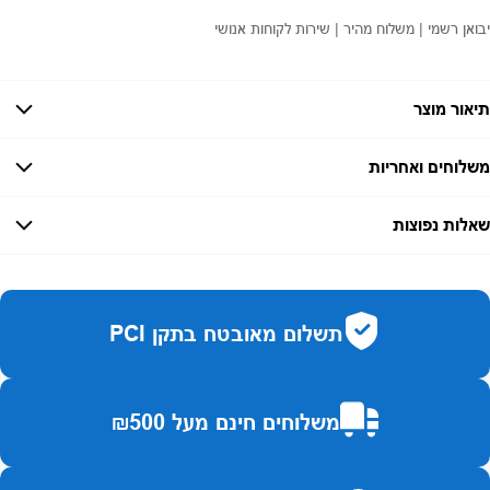
יבואן רשמי | משלוח מהיר | שירות לקוחות אנושי
תיאור מוצר
משלוחים ואחריות
אחריות:
-
שאלות נפוצות
זמן אספקה:
עד 7 ימי עסקים
כמה זמן משלוח?
2–7 ימי עסקים
האם ניתן לחלק תשלומים?
כן, עד 10 תשלומים ללא ריבית.
תשלום מאובטח בתקן PCI
האם ניתן להחזיר מוצר?
כן, בהתאם לחוק הגנת הצרכן ובאריזה המקורית
משלוחים חינם מעל ₪500