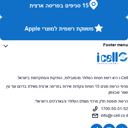
15 סניפים בפריסה ארצית
משווקת רשמית למוצרי Apple
Footer menu
i-Cell היא רשת חנויות הסלולר מהמובילות, הותיקות והמתקדמות בישראל.
סניפי הרשת מונים 15 חנויות ונקודות שירות בפריסה ארצית מאילת בדרום ועד עין
שמר שבצפון.
הרשת תופסת חלק מרכזי מעולם הסלולר והגאדג'טים הישראלי.
1700-55-51-52
info@i-cell.co.il