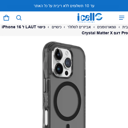
עד 10 תשלומים ללא ריבית על כל האתר
המוצר נוסף לעגלה
0 פריטים
עגל
בית
›
סמארטפונים
›
אביזרים לסלולר
›
כיסויים
›
כיסוי LAUT ל iPhone 16
Pro דגם Crystal Matter X
על המוצר
צפה בעגלה (
)
לתשלום