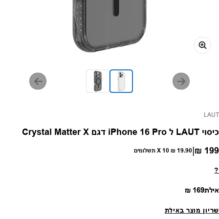
פק:
LAUT
כיסוי LAUT ל iPhone 16 Pro דגם Crystal Matter X
|
199 ₪
חיר רגיל
19.90 ₪
X 10 תשלומים
?
מחיר רגיל
אילת
169 ₪
שריון מוצר באילת