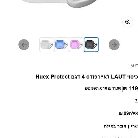
פק:
LAUT
כיסוי LAUT לאיירפודס 4 דגם Huex Protect
|
119 ₪
חיר רגיל
11.90 ₪
X 10 תשלומים
?
מחיר רגיל
אילת
99 ₪
שריון מוצר באילת