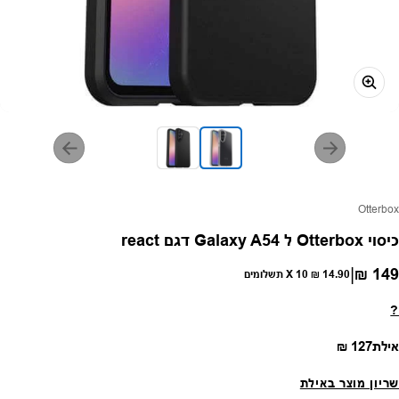
פק:
Otterbox
כיסוי Otterbox ל Galaxy A54 דגם react
|
149 ₪
חיר רגיל
14.90 ₪
X 10 תשלומים
?
מחיר רגיל
אילת
127 ₪
שריון מוצר באילת