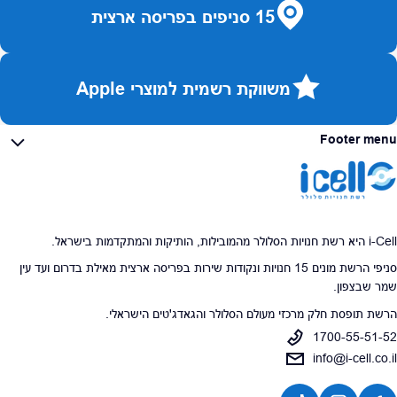
15 סניפים בפריסה ארצית
משווקת רשמית למוצרי Apple
Footer menu
i-Cell היא רשת חנויות הסלולר מהמובילות, הותיקות והמתקדמות בישראל.
סניפי הרשת מונים 15 חנויות ונקודות שירות בפריסה ארצית מאילת בדרום ועד עין
שמר שבצפון.
הרשת תופסת חלק מרכזי מעולם הסלולר והגאדג'טים הישראלי.
1700-55-51-52
info@i-cell.co.il