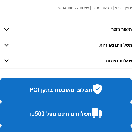
יבואן רשמי | משלוח מהיר | שירות לקוחות אנושי
תיאור מוצר
משלוחים ואחריות
אחריות:
-
שאלות נפוצות
זמן אספקה:
עד 7 ימי עסקים
כמה זמן משלוח?
2–7 ימי עסקים
האם ניתן לחלק תשלומים?
כן, עד 10 תשלומים ללא ריבית.
תשלום מאובטח בתקן PCI
האם ניתן להחזיר מוצר?
כן, בהתאם לחוק הגנת הצרכן ובאריזה המקורית
משלוחים חינם מעל ₪500