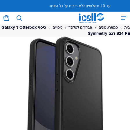
עד 10 תשלומים ללא ריבית על כל האתר
המוצר נוסף לעגלה
0 פריטים
עגל
בית
›
סמארטפונים
›
אביזרים לסלולר
›
כיסויים
›
כיסוי Otterbox ל Galaxy
S24 FE דגם Symmetry
על המוצר
צפה בעגלה (
)
לתשלום