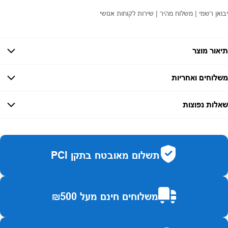
יבואן רשמי | משלוח מהיר | שירות לקוחות אנושי
תיאור מוצר
משלוחים ואחריות
אחריות:
-
שאלות נפוצות
זמן אספקה:
עד 7 ימי עסקים
כמה זמן משלוח?
2–7 ימי עסקים
האם ניתן לחלק תשלומים?
כן, עד 10 תשלומים ללא ריבית.
תשלום מאובטח בתקן PCI
האם ניתן להחזיר מוצר?
כן, בהתאם לחוק הגנת הצרכן ובאריזה המקורית
משלוחים חינם מעל ₪500