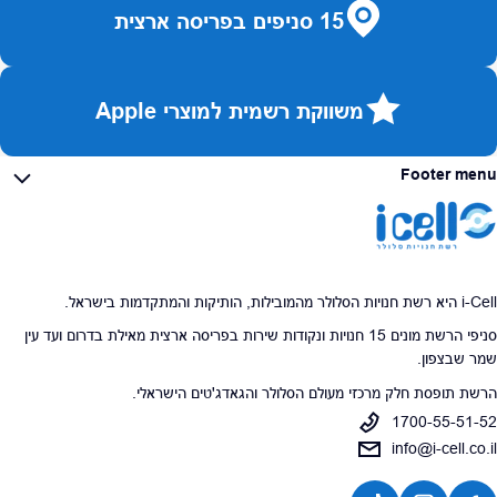
15 סניפים בפריסה ארצית
משווקת רשמית למוצרי Apple
Footer menu
i-Cell היא רשת חנויות הסלולר מהמובילות, הותיקות והמתקדמות בישראל.
סניפי הרשת מונים 15 חנויות ונקודות שירות בפריסה ארצית מאילת בדרום ועד עין
שמר שבצפון.
הרשת תופסת חלק מרכזי מעולם הסלולר והגאדג'טים הישראלי.
1700-55-51-52
info@i-cell.co.il