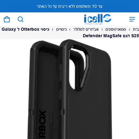
עד 10 תשלומים ללא ריבית על כל האתר
המוצר נוסף לעגלה
0 פריטים
עגל
בית
›
סמארטפונים
›
אביזרים לסלולר
›
כיסויים
›
כיסוי Otterbox ל Galaxy
S25 דגם Defender MagSafe
על המוצר
צפה בעגלה (
)
לתשלום