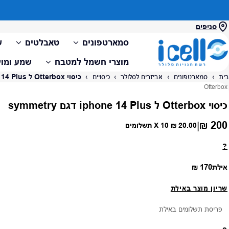
סניפים
סמארטפונים
טאבלטים
ש
מוצרי חשמל למטבח
שמע ומול
בית
›
סמארטפונים
›
אביזרים לסלולר
›
כיסויים
›
כיסוי Otterbox ל iphone 14 Plus דגם symmetry
ספק:
Otterbox
כיסוי Otterbox ל iphone 14 Plus דגם symmetry
200 ₪
|
מחיר רגיל
20.00 ₪
X 10 תשלומים
?
מחיר רגיל
אילת
170 ₪
שריון מוצר באילת
פריסת תשלומים באילת