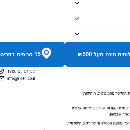
חים חינם מעל ₪500
15 סניפים בפריסה ארצית
1700-55-51-52
info@i-cell.co.il
נויות הסלולר מהמובילות, הותיקות
סניפי הרשת מונים 15 חנויות ונקודות שירות בפריסה ארצית
 שמר שבצפון.
י מעולם הסלולר והגאדג'טים הישראלי.