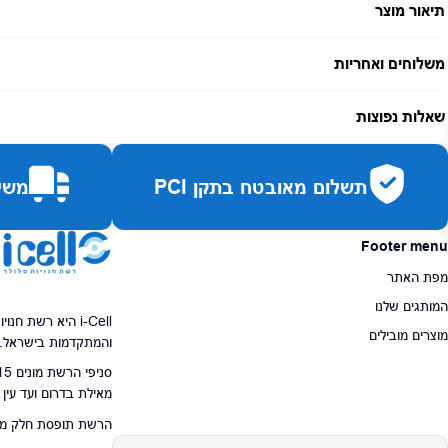
תיאור מוצר
משלוחים ואחריות
אחריות:
-
שאלות נפוצות
זמן אספקה:
עד 7 ימי עסקים
כמה זמן משלוח?
2–7 ימי עסקים
תשלום מאובטח בתקן PCI
משלו
האם ניתן לחלק תשלומים?
כן, עד 10 תשלומים ללא ריבית.
האם ניתן להחזיר מוצר?
כן, בהתאם לחוק הגנת הצרכן ובאריזה המקורית
Footer menu
מפת האתר
המותגים שלנו
i-Cell היא רשת ח
מוצרים מובילים
והמתקדמות בישראל.
מאילת בדרום ועד עין
הרשת תופסת חלק מרכז