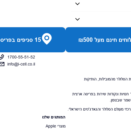
חים חינם מעל ₪500
15 סניפים בפריסה ארצית
1700-55-51-52
info@i-cell.co.il
נויות הסלולר מהמובילות, הותיקות
סניפי הרשת מונים 15 חנויות ונקודות שירות בפריסה ארצית
 שמר שבצפון.
י מעולם הסלולר והגאדג'טים הישראלי.
המותגים שלנו
מוצרי Apple