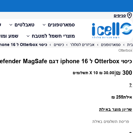
סניפים
סמארטפונים
טאבלטים
ש
מוצרי חשמל למטבח
שמע ומול
בית
›
סמארטפונים
›
אביזרים לסלולר
›
כיסויים
›
כיסוי Otterbox ל iphone 16 דגם Defender MagSafe
ספק:
Otterbox
כיסוי Otterbox ל iphone 16 דגם Defender MagSafe
300 ₪
|
מחיר רגיל
30.00 ₪
X 10 תשלומים
?
מחיר רגיל
אילת
255 ₪
שריון מוצר באילת
פריסת תשלומים באילת