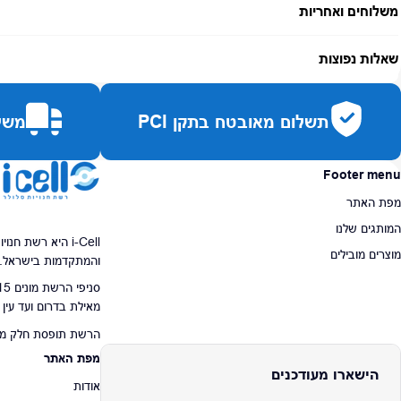
משלוחים ואחריות
אחריות:
-
שאלות נפוצות
זמן אספקה:
עד 7 ימי עסקים
כמה זמן משלוח?
2–7 ימי עסקים
תשלום מאובטח בתקן PCI
משלו
האם ניתן לחלק תשלומים?
כן, עד 10 תשלומים ללא ריבית.
האם ניתן להחזיר מוצר?
כן, בהתאם לחוק הגנת הצרכן ובאריזה המקורית
Footer menu
מפת האתר
המותגים שלנו
i-Cell היא רשת ח
מוצרים מובילים
והמתקדמות בישראל.
מאילת בדרום ועד עין
הרשת תופסת חלק מרכז
מפת האתר
הישארו מעודכנים
אודות