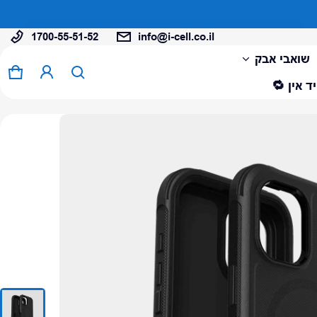
1700-55-51-52
info@i-cell.co.il
המוצר נוסף לעגלה
שואבי אבק
0 פריטים
עגל
ד אין 🔁
צפה בעגלה (
)
לתשלום