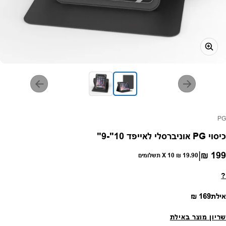
פק:
PG
כיסוי PG אוניברסלי לאייפד 10"-9"
|
199 ₪
חיר רגיל
19.90 ₪
X 10 תשלומים
?
מחיר רגיל
אילת
169 ₪
שריון מוצר באילת