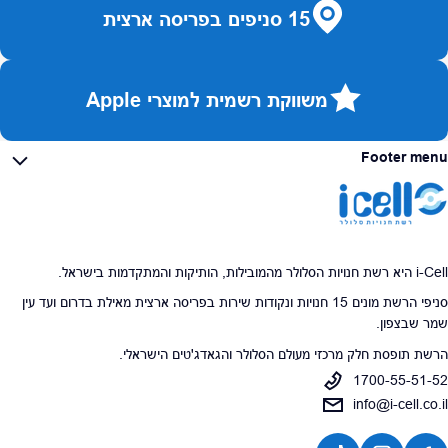
15 סניפים בפריסה ארצית
משווקת רשמית למוצרי Apple
Footer menu
i-Cell היא רשת חנויות הסלולר מהמובילות, הותיקות והמתקדמות בישראל.
סניפי הרשת מונים 15 חנויות ונקודות שירות בפריסה ארצית מאילת בדרום ועד עין
שמר שבצפון.
הרשת תופסת חלק מרכזי מעולם הסלולר והגאדג'טים הישראלי.
1700-55-51-52
info@i-cell.co.il