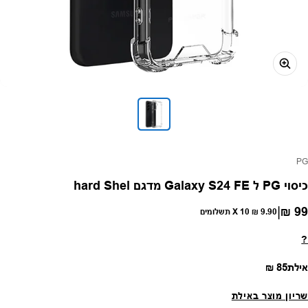
פק:
PG
כיסוי PG ל Galaxy S24 FE מדגם hard Shel
|
99 ₪
חיר רגיל
9.90 ₪
X 10 תשלומים
?
מחיר רגיל
אילת
85 ₪
שריון מוצר באילת