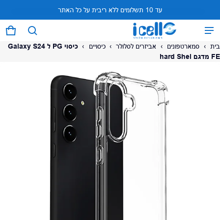
עד 10 תשלומים ללא ריבית על כל האתר
המוצר נוסף לעגלה
0 פריטים
עגל
בית
›
סמארטפונים
›
אביזרים לסלולר
›
כיסויים
›
כיסוי PG ל Galaxy S24
FE מדגם hard Shel
על המוצר
צפה בעגלה (
)
לתשלום