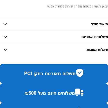
יבואן רשמי | משלוח מהיר | שירות לקוחות אנושי
תיאור מוצר
משלוחים ואחריות
אחריות:
-
שאלות נפוצות
זמן אספקה:
עד 7 ימי עסקים
כמה זמן משלוח?
2–7 ימי עסקים
האם ניתן לחלק תשלומים?
כן, עד 10 תשלומים ללא ריבית.
תשלום מאובטח בתקן PCI
האם ניתן להחזיר מוצר?
כן, בהתאם לחוק הגנת הצרכן ובאריזה המקורית
משלוחים חינם מעל ₪500