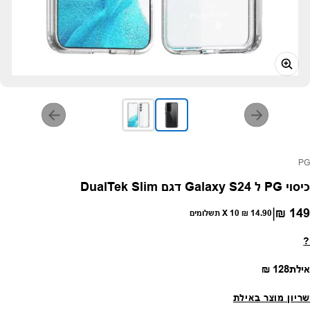
פק:
PG
כיסוי PG ל Galaxy S24 דגם DualTek Slim
|
149 ₪
חיר רגיל
14.90 ₪
X 10 תשלומים
?
מחיר רגיל
אילת
128 ₪
שריון מוצר באילת