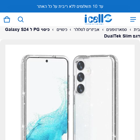
עד 10 תשלומים ללא ריבית על כל האתר
המוצר נוסף לעגלה
0 פריטים
עגל
בית
›
סמארטפונים
›
אביזרים לסלולר
›
כיסויים
›
כיסוי PG ל Galaxy S24
דגם DualTek Slim
על המוצר
צפה בעגלה (
)
לתשלום