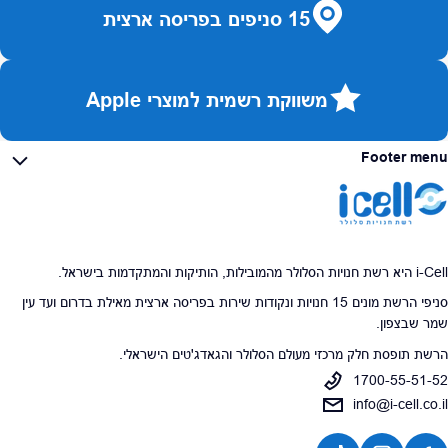
15 סניפים בפריסה ארצית
משווקת רשמית למוצרי Apple
Footer menu
i-Cell היא רשת חנויות הסלולר מהמובילות, הותיקות והמתקדמות בישראל.
סניפי הרשת מונים 15 חנויות ונקודות שירות בפריסה ארצית מאילת בדרום ועד עין
שמר שבצפון.
הרשת תופסת חלק מרכזי מעולם הסלולר והגאדג'טים הישראלי.
1700-55-51-52
info@i-cell.co.il