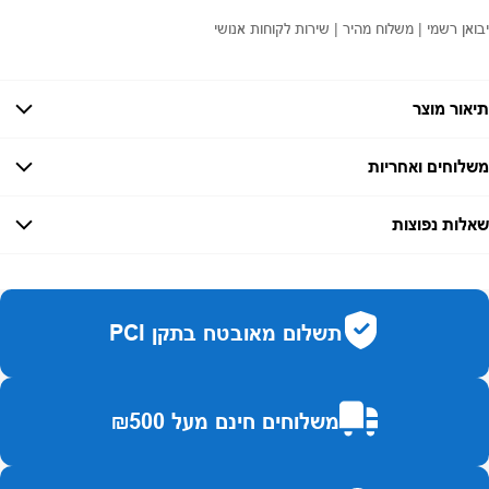
יבואן רשמי | משלוח מהיר | שירות לקוחות אנושי
תיאור מוצר
משלוחים ואחריות
אחריות:
-
שאלות נפוצות
זמן אספקה:
עד 7 ימי עסקים
כמה זמן משלוח?
2–7 ימי עסקים
האם ניתן לחלק תשלומים?
כן, עד 10 תשלומים ללא ריבית.
תשלום מאובטח בתקן PCI
האם ניתן להחזיר מוצר?
כן, בהתאם לחוק הגנת הצרכן ובאריזה המקורית
משלוחים חינם מעל ₪500