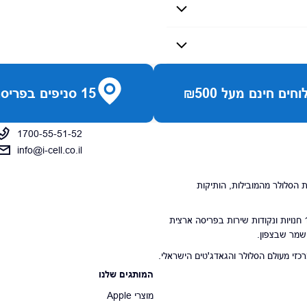
חים חינם מעל ₪500
15 סניפים בפריסה ארצית
1700-55-51-52
info@i-cell.co.il
נויות הסלולר מהמובילות, הותיקות
סניפי הרשת מונים 15 חנויות ונקודות שירות בפריסה ארצית
 שמר שבצפון.
י מעולם הסלולר והגאדג'טים הישראלי.
המותגים שלנו
מוצרי Apple