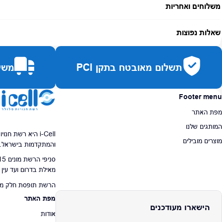
משלוחים ואחריות
אחריות:
-
שאלות נפוצות
זמן אספקה:
עד 7 ימי עסקים
כמה זמן משלוח?
2–7 ימי עסקים
תשלום מאובטח בתקן PCI
משלו
האם ניתן לחלק תשלומים?
כן, עד 10 תשלומים ללא ריבית.
האם ניתן להחזיר מוצר?
כן, בהתאם לחוק הגנת הצרכן ובאריזה המקורית
Footer menu
מפת האתר
המותגים שלנו
i-Cell היא רשת ח
מוצרים מובילים
והמתקדמות בישראל.
מאילת בדרום ועד עין
הרשת תופסת חלק מרכז
מפת האתר
הישארו מעודכנים
אודות