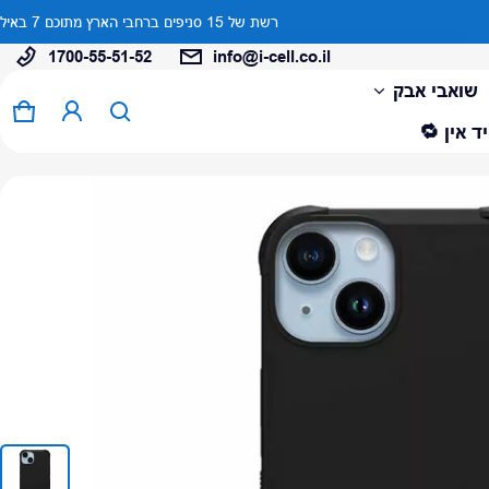
1700-55-51-52
info@i-cell.co.il
המוצר נוסף לעגלה
שואבי אבק
0 פריטים
עגל
ד אין 🔁
צפה בעגלה (
)
לתשלום