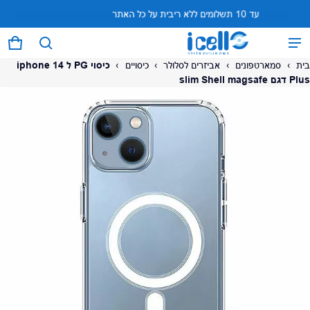
עד 10 תשלומים ללא ריבית על כל האתר
המוצר נוסף לעגלה
0 פריטים
עגל
בית
›
סמארטפונים
›
אביזרים לסלולר
›
כיסויים
›
כיסוי PG ל iphone 14
Plus דגם slim Shell magsafe
על המוצר
צפה בעגלה (
)
לתשלום