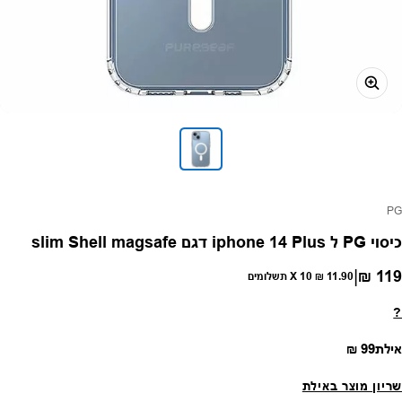
פק:
PG
כיסוי PG ל iphone 14 Plus דגם slim Shell magsafe
|
119 ₪
חיר רגיל
11.90 ₪
X 10 תשלומים
?
מחיר רגיל
אילת
99 ₪
שריון מוצר באילת