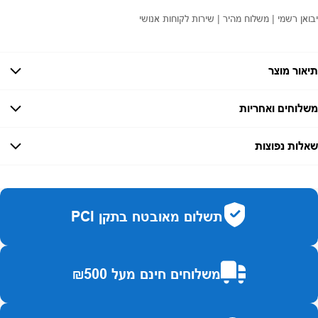
יבואן רשמי | משלוח מהיר | שירות לקוחות אנושי
תיאור מוצר
משלוחים ואחריות
אחריות:
-
שאלות נפוצות
זמן אספקה:
עד 7 ימי עסקים
כמה זמן משלוח?
2–7 ימי עסקים
האם ניתן לחלק תשלומים?
כן, עד 10 תשלומים ללא ריבית.
תשלום מאובטח בתקן PCI
האם ניתן להחזיר מוצר?
כן, בהתאם לחוק הגנת הצרכן ובאריזה המקורית
משלוחים חינם מעל ₪500