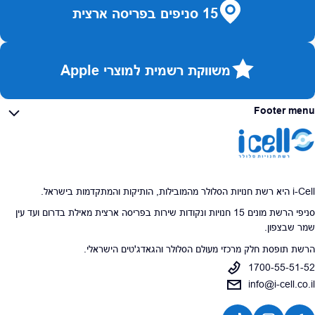
15 סניפים בפריסה ארצית
משווקת רשמית למוצרי Apple
Footer menu
i-Cell היא רשת חנויות הסלולר מהמובילות, הותיקות והמתקדמות בישראל.
סניפי הרשת מונים 15 חנויות ונקודות שירות בפריסה ארצית מאילת בדרום ועד עין
שמר שבצפון.
הרשת תופסת חלק מרכזי מעולם הסלולר והגאדג'טים הישראלי.
1700-55-51-52
info@i-cell.co.il