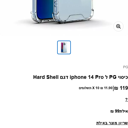
פק:
PG
כיסוי PG ל iphone 14 Pro דגם Hard Shell
|
119 ₪
חיר רגיל
11.90 ₪
X 10 תשלומים
?
מחיר רגיל
אילת
99 ₪
שריון מוצר באילת