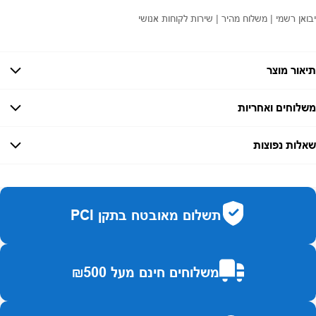
יבואן רשמי | משלוח מהיר | שירות לקוחות אנושי
תיאור מוצר
משלוחים ואחריות
אחריות:
-
שאלות נפוצות
זמן אספקה:
עד 7 ימי עסקים
כמה זמן משלוח?
2–7 ימי עסקים
האם ניתן לחלק תשלומים?
כן, עד 10 תשלומים ללא ריבית.
תשלום מאובטח בתקן PCI
האם ניתן להחזיר מוצר?
כן, בהתאם לחוק הגנת הצרכן ובאריזה המקורית
משלוחים חינם מעל ₪500