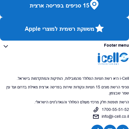
15 סניפים בפריסה ארצית
משווקת רשמית למוצרי Apple
Footer menu
i-Cell היא רשת חנויות הסלולר מהמובילות, הותיקות והמתקדמות בישראל.
סניפי הרשת מונים 15 חנויות ונקודות שירות בפריסה ארצית מאילת בדרום ועד עין
שמר שבצפון.
הרשת תופסת חלק מרכזי מעולם הסלולר והגאדג'טים הישראלי.
1700-55-51-52
info@i-cell.co.il