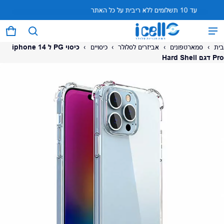
עד 10 תשלומים ללא ריבית על כל האתר
המוצר נוסף לעגלה
0 פריטים
עגל
בית
›
סמארטפונים
›
אביזרים לסלולר
›
כיסויים
›
כיסוי PG ל iphone 14
Pro דגם Hard Shell
על המוצר
צפה בעגלה (
)
לתשלום