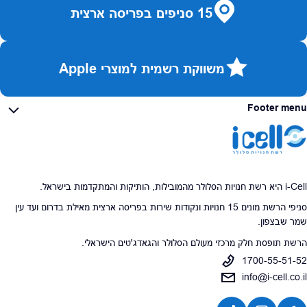
15 סניפים בפריסה ארצית
משווקת רשמית למוצרי Apple
Footer menu
i-Cell היא רשת חנויות הסלולר מהמובילות, הותיקות והמתקדמות בישראל.
סניפי הרשת מונים 15 חנויות ונקודות שירות בפריסה ארצית מאילת בדרום ועד עין
שמר שבצפון.
הרשת תופסת חלק מרכזי מעולם הסלולר והגאדג'טים הישראלי.
1700-55-51-52
info@i-cell.co.il