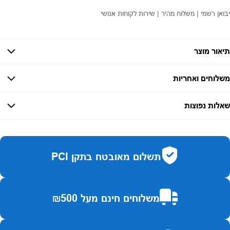
יבואן רשמי | משלוח מהיר | שירות לקוחות אנושי
תיאור מוצר
משלוחים ואחריות
אחריות:
-
שאלות נפוצות
זמן אספקה:
עד 7 ימי עסקים
כמה זמן משלוח?
2–7 ימי עסקים
האם ניתן לחלק תשלומים?
כן, עד 10 תשלומים ללא ריבית.
תשלום מאובטח בתקן PCI
האם ניתן להחזיר מוצר?
כן, בהתאם לחוק הגנת הצרכן ובאריזה המקורית
משלוחים חינם מעל ₪500