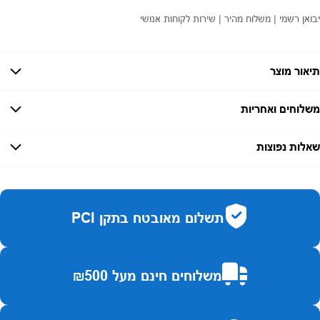
יבואן רשמי | משלוח מהיר | שירות לקוחות אנושי
תיאור מוצר
משלוחים ואחריות
אחריות:
-
שאלות נפוצות
זמן אספקה:
עד 7 ימי עסקים
כמה זמן משלוח?
2–7 ימי עסקים
האם ניתן לחלק תשלומים?
כן, עד 10 תשלומים ללא ריבית.
תשלום מאובטח בתקן PCI
האם ניתן להחזיר מוצר?
כן, בהתאם לחוק הגנת הצרכן ובאריזה המקורית
משלוחים חינם מעל ₪500