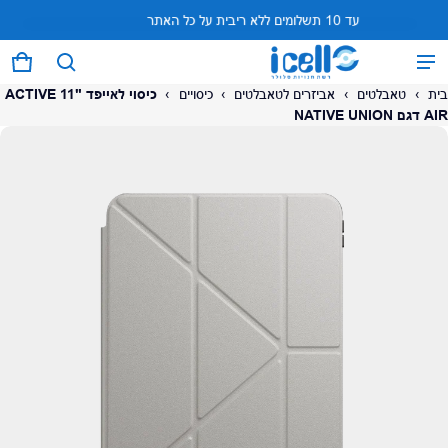
עד 10 תשלומים ללא ריבית על כל האתר
המוצר נוסף לעגלה
0 פריטים
עגל
בית
›
טאבלטים
›
אביזרים לטאבלטים
›
כיסויים
›
כיסוי לאייפד ACTIVE 11"
AIR דגם NATIVE UNION
על המוצר
צפה בעגלה (
)
לתשלום