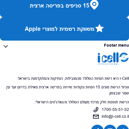
15 סניפים בפריסה ארצית
משווקת רשמית למוצרי Apple
Footer menu
i-Cell היא רשת חנויות הסלולר מהמובילות, הותיקות והמתקדמות בישראל.
סניפי הרשת מונים 15 חנויות ונקודות שירות בפריסה ארצית מאילת בדרום ועד עין
שמר שבצפון.
הרשת תופסת חלק מרכזי מעולם הסלולר והגאדג'טים הישראלי.
1700-55-51-52
info@i-cell.co.il