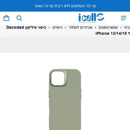
עד 10 תשלומים ללא ריבית על כל האתר
המוצר נוסף לעגלה
0 פריטים
עגל
בית
›
סמארטפונים
›
אביזרים לסלולר
›
כיסויים
›
כיסוי סיליקון Decoded
ל iPhone 13/14/15
על המוצר
צפה בעגלה (
)
לתשלום