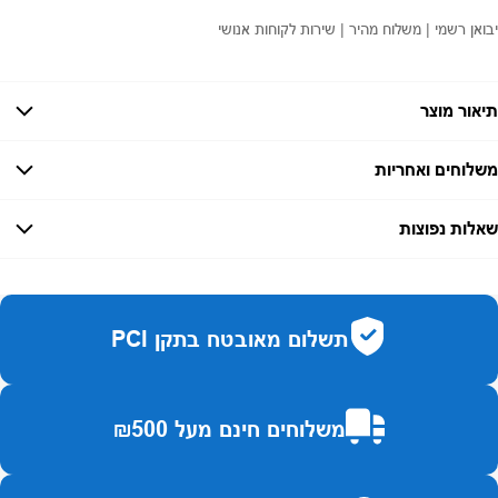
יבואן רשמי | משלוח מהיר | שירות לקוחות אנושי
תיאור מוצר
משלוחים ואחריות
אחריות:
-
שאלות נפוצות
זמן אספקה:
עד 7 ימי עסקים
כמה זמן משלוח?
2–7 ימי עסקים
האם ניתן לחלק תשלומים?
כן, עד 10 תשלומים ללא ריבית.
תשלום מאובטח בתקן PCI
האם ניתן להחזיר מוצר?
כן, בהתאם לחוק הגנת הצרכן ובאריזה המקורית
משלוחים חינם מעל ₪500