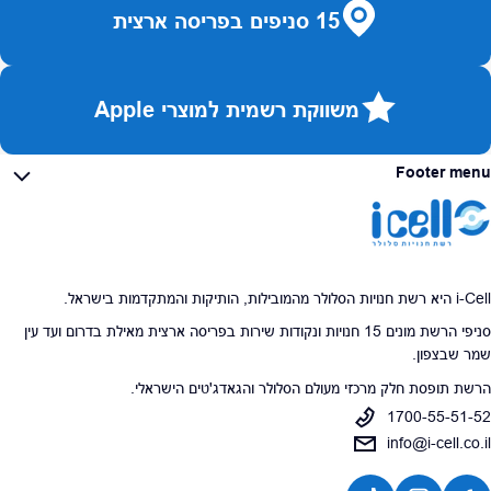
15 סניפים בפריסה ארצית
משווקת רשמית למוצרי Apple
Footer menu
i-Cell היא רשת חנויות הסלולר מהמובילות, הותיקות והמתקדמות בישראל.
סניפי הרשת מונים 15 חנויות ונקודות שירות בפריסה ארצית מאילת בדרום ועד עין
שמר שבצפון.
הרשת תופסת חלק מרכזי מעולם הסלולר והגאדג'טים הישראלי.
1700-55-51-52
info@i-cell.co.il