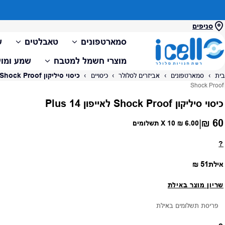
סניפים
סמארטפונים
טאבלטים
ש
מוצרי חשמל למטבח
שמע ומול
בית
›
סמארטפונים
›
אביזרים לסלולר
›
כיסויים
›
כיסוי סיליקון Shock Proof לאייפון 14 Plus
ספק:
Shock Proof
כיסוי סיליקון Shock Proof לאייפון 14 Plus
60 ₪
|
מחיר רגיל
6.00 ₪
X 10 תשלומים
?
מחיר רגיל
אילת
51 ₪
שריון מוצר באילת
פריסת תשלומים באילת