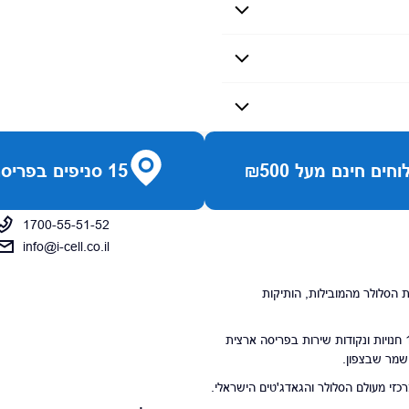
חים חינם מעל ₪500
15 סניפים בפריסה ארצית
1700-55-51-52
info@i-cell.co.il
נויות הסלולר מהמובילות, הותיקות
סניפי הרשת מונים 15 חנויות ונקודות שירות בפריסה ארצית
 שמר שבצפון.
י מעולם הסלולר והגאדג'טים הישראלי.