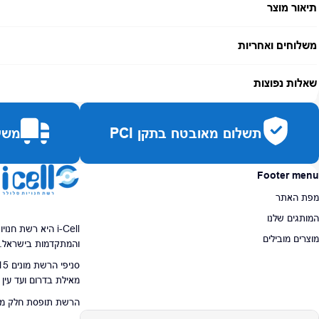
תיאור מוצר
משלוחים ואחריות
אחריות:
-
שאלות נפוצות
זמן אספקה:
עד 7 ימי עסקים
כמה זמן משלוח?
2–7 ימי עסקים
תשלום מאובטח בתקן PCI
משלו
האם ניתן לחלק תשלומים?
כן, עד 10 תשלומים ללא ריבית.
האם ניתן להחזיר מוצר?
כן, בהתאם לחוק הגנת הצרכן ובאריזה המקורית
Footer menu
מפת האתר
המותגים שלנו
i-Cell היא רשת ח
מוצרים מובילים
והמתקדמות בישראל.
מאילת בדרום ועד עין
הרשת תופסת חלק מרכז