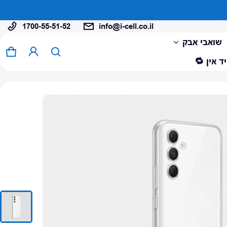
1700-55-51-52
info@i-cell.co.il
המוצר נוסף לעגלה
שואבי אבק
0 פריטים
עגל
ד אין 🔁
צפה בעגלה (
)
לתשלום