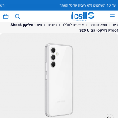
עד 10 תשלומים ללא ריבית על כל האתר
המוצר נוסף לעגלה
0 פריטים
עגל
בית
›
סמארטפונים
›
אביזרים לסלולר
›
כיסויים
›
כיסוי סיליקון Shock
Proof לגלקסי S20 Ultra
על המוצר
צפה בעגלה (
)
לתשלום