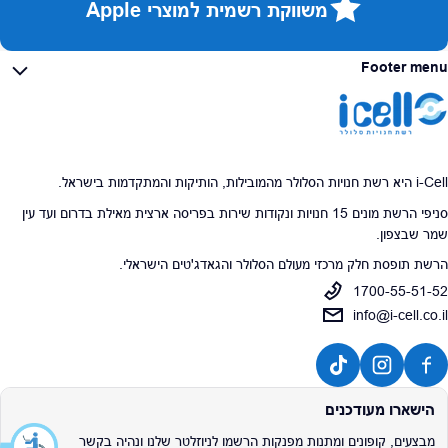
משווקת רשמית למוצרי Apple
Footer menu
i-Cell היא רשת חנויות הסלולר מהמובילות, הותיקות והמתקדמות בישראל.
סניפי הרשת מונים 15 חנויות ונקודות שירות בפריסה ארצית מאילת בדרום ועד עין
שמר שבצפון.
הרשת תופסת חלק מרכזי מעולם הסלולר והגאדג'טים הישראלי.
1700-55-51-52
info@i-cell.co.il
הישארו מעודכנים
מבצעים, קופונים ומתנות מפנקות הרשמו לניוזלטר שלנו ונהיה בקשר