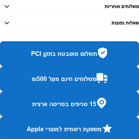
משלוחים ואחריות
אחריות:
-
שאלות נפוצות
זמן אספקה:
כמה זמן משלוח?
2–7 ימי עסקים
האם ניתן לחלק תשלומים?
כן, עד 10 תשלומים ללא ריבית.
תשלום מאובטח בתקן PCI
האם ניתן להחזיר מוצר?
כן, בהתאם לחוק הגנת הצרכן ובאריזה המקורית
משלוחים חינם מעל ₪500
15 סניפים בפריסה ארצית
משווקת רשמית למוצרי Apple