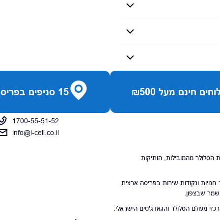
חים חינם מעל ₪500
15 סניפים בפריסה ארצית
1700-55-51-52
info@i-cell.co.il
נויות הסלולר מהמובילות, הותיקות
סניפי הרשת מונים 15 חנויות ונקודות שירות בפריסה ארצית
 שמר שבצפון.
י מעולם הסלולר והגאדג'טים הישראלי.