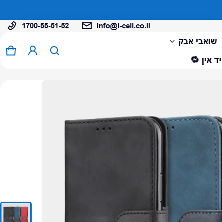
1700-55-51-52
info@i-cell.co.il
המוצר נוסף לעגלה
שואבי אבק
0 פריטים
עגל
ד אין 🔁
צפה בעגלה (
)
לתשלום