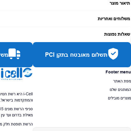
תיאור מוצר
משלוחים ואחריות
אחריות:
-
שאלות נפוצות
זמן אספקה:
עד 7 ימי עסקים
כמה זמן משלוח?
2–7 ימי עסקים
תשלום מאובטח בתקן PCI
משלו
האם ניתן לחלק תשלומים?
כן, עד 10 תשלומים ללא ריבית.
האם ניתן להחזיר מוצר?
כן, בהתאם לחוק הגנת הצרכן ובאריזה המקורית
Footer menu
מפת האתר
המותגים שלנו
i-Cell היא רשת ח
מוצרים מובילים
והמתקדמות בישראל.
מאילת בדרום ועד עין
הרשת תופסת חלק מרכז