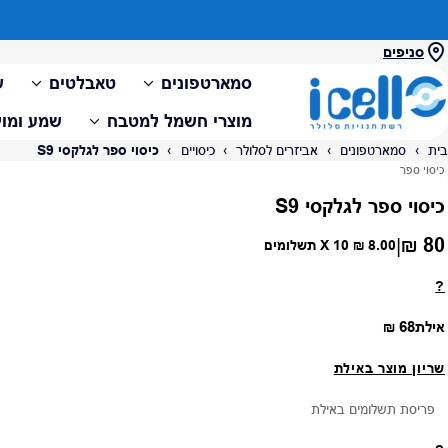
סניפים
סמארטפונים
טאבלטים
ש
מוצרי חשמל למטבח
שמע ומול
בית
›
סמארטפונים
›
אביזרים לסלולר
›
כיסויים
›
כיסוי ספר לגלקסי S9
ספק:
כיסוי ספר
כיסוי ספר לגלקסי S9
80 ₪
|
מחיר רגיל
8.00 ₪
X 10 תשלומים
?
מחיר רגיל
אילת
68 ₪
שריון מוצר באילת
פריסת תשלומים באילת