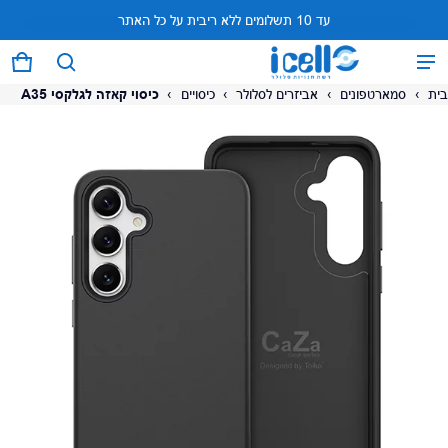
עד 10 תשלומים ללא ריבית על כל האתר
המוצר נוסף לעגלה
0 פריטים
עגל
בית
›
סמארטפונים
›
אביזרים לסלולר
›
כיסויים
›
כיסוי קאזה לגלקסי A35
על המוצר
צפה בעגלה (
)
לתשלום