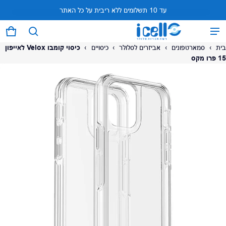
עד 10 תשלומים ללא ריבית על כל האתר
המוצר נוסף לעגלה
0 פריטים
עגל
בית
›
סמארטפונים
›
אביזרים לסלולר
›
כיסויים
›
כיסוי קומבו Velox לאייפון
15 פרו מקס
על המוצר
צפה בעגלה (
)
לתשלום