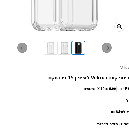
פק:
Velox
כיסוי קומבו Velox לאייפון 15 פרו מקס
|
99 ₪
חיר רגיל
9.90 ₪
X 10 תשלומים
?
מחיר רגיל
אילת
84 ₪
שריון מוצר באילת