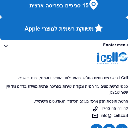
15 סניפים בפריסה ארצית
משווקת רשמית למוצרי Apple
Footer menu
i-Cell היא רשת חנויות הסלולר מהמובילות, הותיקות והמתקדמות בישראל.
סניפי הרשת מונים 15 חנויות ונקודות שירות בפריסה ארצית מאילת בדרום ועד עין
שמר שבצפון.
הרשת תופסת חלק מרכזי מעולם הסלולר והגאדג'טים הישראלי.
1700-55-51-52
info@i-cell.co.il