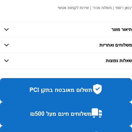
יבואן רשמי | משלוח מהיר | שירות לקוחות אנושי
תיאור מוצר
משלוחים ואחריות
אחריות:
-
שאלות נפוצות
זמן אספקה:
עד 7 ימי עסקים
כמה זמן משלוח?
2–7 ימי עסקים
האם ניתן לחלק תשלומים?
כן, עד 10 תשלומים ללא ריבית.
תשלום מאובטח בתקן PCI
האם ניתן להחזיר מוצר?
כן, בהתאם לחוק הגנת הצרכן ובאריזה המקורית
משלוחים חינם מעל ₪500