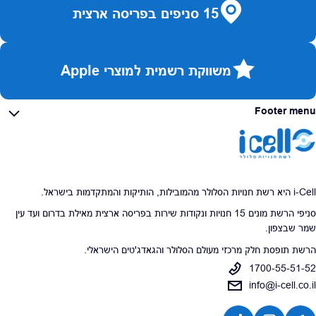
15 סניפים בפריסה ארצית
משווקת רשמית למוצרי Apple
Footer menu
i-Cell היא רשת חנויות הסלולר מהמובילות, הותיקות והמתקדמות בישראל.
סניפי הרשת מונים 15 חנויות ונקודות שירות בפריסה ארצית מאילת בדרום ועד עין
שמר שבצפון.
הרשת תופסת חלק מרכזי מעולם הסלולר והגאדג'טים הישראלי.
1700-55-51-52
info@i-cell.co.il