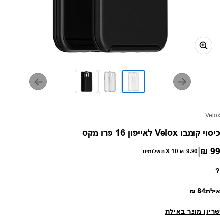
פק:
Velox
כיסוי קומבו Velox לאייפון 16 פרו מקס
|
99 ₪
חיר רגיל
9.90 ₪
X 10 תשלומים
?
מחיר רגיל
אילת
84 ₪
שריון מוצר באילת