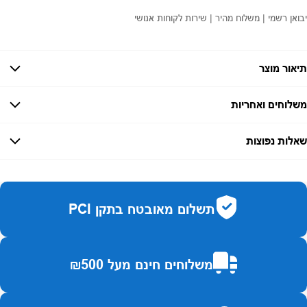
יבואן רשמי | משלוח מהיר | שירות לקוחות אנושי
תיאור מוצר
משלוחים ואחריות
אחריות:
-
שאלות נפוצות
זמן אספקה:
עד 7 ימי עסקים
כמה זמן משלוח?
2–7 ימי עסקים
האם ניתן לחלק תשלומים?
כן, עד 10 תשלומים ללא ריבית.
תשלום מאובטח בתקן PCI
האם ניתן להחזיר מוצר?
כן, בהתאם לחוק הגנת הצרכן ובאריזה המקורית
משלוחים חינם מעל ₪500