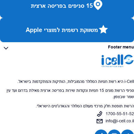
15 סניפים בפריסה ארצית
משווקת רשמית למוצרי Apple
Footer menu
i-Cell היא רשת חנויות הסלולר מהמובילות, הותיקות והמתקדמות בישראל.
סניפי הרשת מונים 15 חנויות ונקודות שירות בפריסה ארצית מאילת בדרום ועד עין
שמר שבצפון.
הרשת תופסת חלק מרכזי מעולם הסלולר והגאדג'טים הישראלי.
1700-55-51-52
info@i-cell.co.il