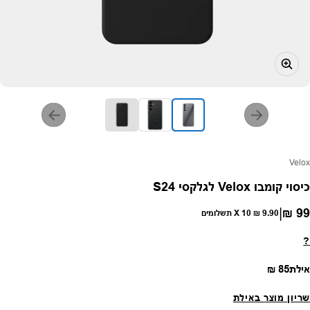
פק:
Velox
כיסוי קומבו Velox לגלקסי S24
|
99 ₪
חיר רגיל
9.90 ₪
X 10 תשלומים
?
מחיר רגיל
אילת
85 ₪
שריון מוצר באילת