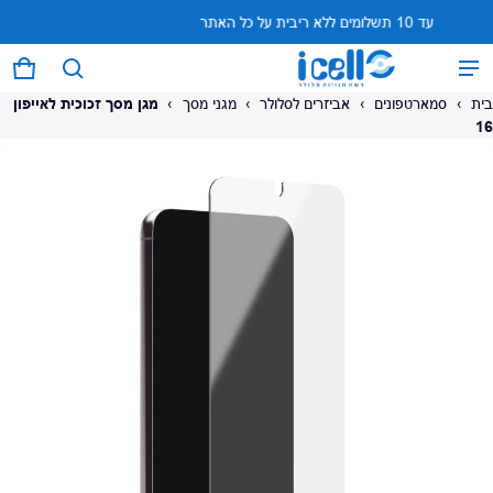
עד 10 תשלומים ללא ריבית על כל האתר
המוצר נוסף לעגלה
0 פריטים
עגל
בית
›
סמארטפונים
›
אביזרים לסלולר
›
מגני מסך
›
מגן מסך זכוכית לאייפון
16
על המוצר
צפה בעגלה (
)
לתשלום