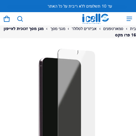
עד 10 תשלומים ללא ריבית על כל האתר
המוצר נוסף לעגלה
0 פריטים
עגל
בית
›
סמארטפונים
›
אביזרים לסלולר
›
מגני מסך
›
מגן מסך זכוכית לאייפון
16 פרו מקס
על המוצר
צפה בעגלה (
)
לתשלום