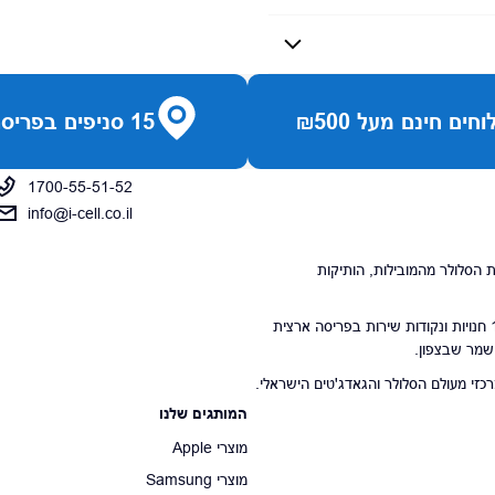
חים חינם מעל ₪500
15 סניפים בפריסה ארצית
1700-55-51-52
info@i-cell.co.il
נויות הסלולר מהמובילות, הותיקות
סניפי הרשת מונים 15 חנויות ונקודות שירות בפריסה ארצית
 שמר שבצפון.
י מעולם הסלולר והגאדג'טים הישראלי.
המותגים שלנו
מוצרי Apple
מוצרי Samsung