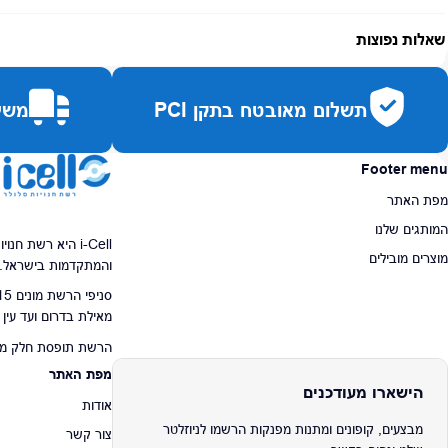
אחריות:
-
שאלות נפוצות
זמן אספקה:
עד 7 ימי עסקים
כמה זמן משלוח?
2–7 ימי עסקים
תשלום מאובטח בתקן PCI
משלו
האם ניתן לחלק תשלומים?
כן, עד 10 תשלומים ללא ריבית.
האם ניתן להחזיר מוצר?
כן, בהתאם לחוק הגנת הצרכן ובאריזה המקורית
Footer menu
מפת האתר
המותגים שלנו
i-Cell היא רשת ח
מוצרים מובילים
והמתקדמות בישראל.
מאילת בדרום ועד עין
הרשת תופסת חלק מרכז
מפת האתר
הישארו מעודכנים
אודות
מבצעים, קופונים ומתנות מפנקות הרשמו לניוזלטר
צור קשר