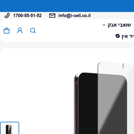
1700-55-51-52
info@i-cell.co.il
המוצר נוסף לעגלה
שואבי אבק
0 פריטים
עגל
ד אין 🔁
צפה בעגלה (
)
לתשלום