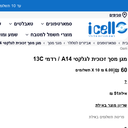
סניפים
סמארטפונים
טאבלטים
ש
מוצרי חשמל למטבח
שמע ומול
בית
›
סמארטפונים
›
אביזרים לסלולר
›
מגני מסך
›
מגן מסך זכוכית לגלקסי A14 / רדמי 13C
ספק:
Gsm
מגן מסך זכוכית לגלקסי A14 / רדמי 13C
60 ₪
|
מחיר רגיל
6.00 ₪
X 10 תשלומים
?
מחיר רגיל
אילת
51 ₪
שריון מוצר באילת
פריסת תשלומים באילת