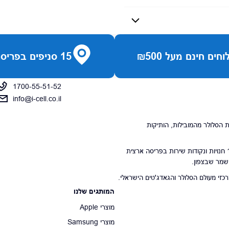
חים חינם מעל ₪500
15 סניפים בפריסה ארצית
1700-55-51-52
info@i-cell.co.il
נויות הסלולר מהמובילות, הותיקות
סניפי הרשת מונים 15 חנויות ונקודות שירות בפריסה ארצית
 שמר שבצפון.
י מעולם הסלולר והגאדג'טים הישראלי.
המותגים שלנו
מוצרי Apple
מוצרי Samsung