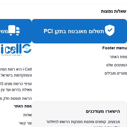
אחריות:
-
שאלות נפוצות
זמן אספקה:
עד 7 ימי עסקים
כמה זמן משלוח?
2–7 ימי עסקים
תשלום מאובטח בתקן PCI
משלו
האם ניתן לחלק תשלומים?
כן, עד 10 תשלומים ללא ריבית.
האם ניתן להחזיר מוצר?
כן, בהתאם לחוק הגנת הצרכן ובאריזה המקורית
Footer menu
מפת האתר
המותגים שלנו
i-Cell היא רשת ח
מוצרים מובילים
והמתקדמות בישראל.
מאילת בדרום ועד עין
הרשת תופסת חלק מרכז
מפת האתר
הישארו מעודכנים
אודות
מבצעים, קופונים ומתנות מפנקות הרשמו לניוזלטר
צור קשר