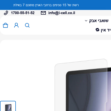
1700-55-51-52
info@i-cell.co.il
המוצר נוסף לעגלה
שואבי אבק
0 פריטים
עגל
ד אין 🔁
צפה בעגלה (
)
לתשלום