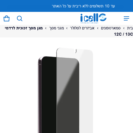
עד 10 תשלומים ללא ריבית על כל האתר
המוצר נוסף לעגלה
0 פריטים
עגל
בית
›
סמארטפונים
›
אביזרים לסלולר
›
מגני מסך
›
מגן מסך זכוכית לרדמי
12C / 13C
על המוצר
צפה בעגלה (
)
לתשלום