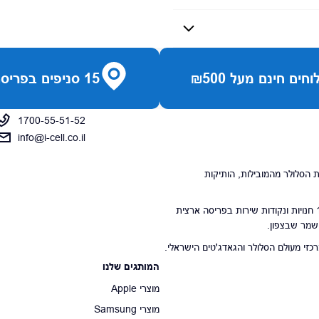
חים חינם מעל ₪500
15 סניפים בפריסה ארצית
1700-55-51-52
info@i-cell.co.il
נויות הסלולר מהמובילות, הותיקות
סניפי הרשת מונים 15 חנויות ונקודות שירות בפריסה ארצית
 שמר שבצפון.
י מעולם הסלולר והגאדג'טים הישראלי.
המותגים שלנו
מוצרי Apple
מוצרי Samsung