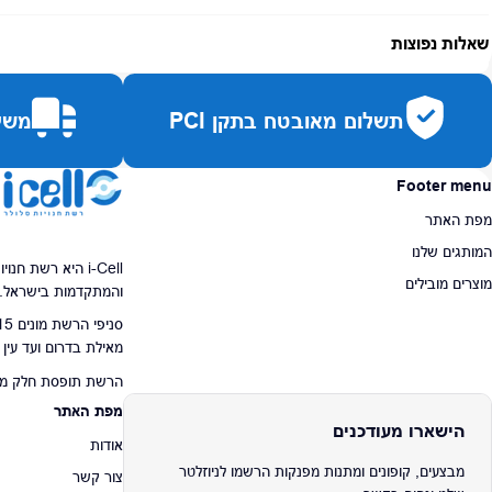
אחריות:
-
שאלות נפוצות
זמן אספקה:
עד 7 ימי עסקים
כמה זמן משלוח?
2–7 ימי עסקים
תשלום מאובטח בתקן PCI
משלו
האם ניתן לחלק תשלומים?
כן, עד 10 תשלומים ללא ריבית.
האם ניתן להחזיר מוצר?
כן, בהתאם לחוק הגנת הצרכן ובאריזה המקורית
Footer menu
מפת האתר
המותגים שלנו
i-Cell היא רשת ח
מוצרים מובילים
והמתקדמות בישראל.
מאילת בדרום ועד עין
הרשת תופסת חלק מרכז
מפת האתר
הישארו מעודכנים
אודות
מבצעים, קופונים ומתנות מפנקות הרשמו לניוזלטר
צור קשר