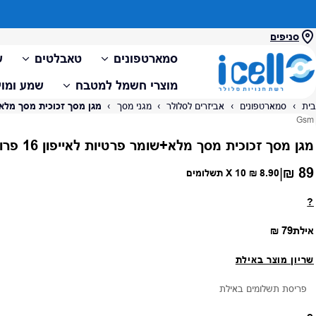
סניפים
סמארטפונים
טאבלטים
ש
מוצרי חשמל למטבח
שמע ומול
בית
›
סמארטפונים
›
אביזרים לסלולר
›
מגני מסך
›
מגן מסך זכוכית מסך מלא+שומ
ספק:
Gsm
מגן מסך זכוכית מסך מלא+שומר פרטיות לאייפון 16 פרו
89 ₪
|
מחיר רגיל
8.90 ₪
X 10 תשלומים
?
מחיר רגיל
אילת
79 ₪
שריון מוצר באילת
פריסת תשלומים באילת