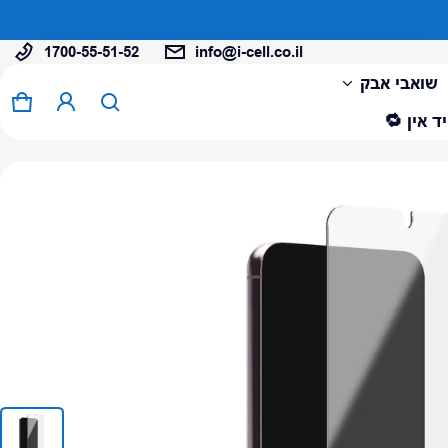
…
1700-55-51-52
info@i-cell.co.il
המוצר נוסף לעגלה
שואבי אבק
0 פריטים
עגל
ד אין 🔁
צפה בעגלה (
)
לתשלום