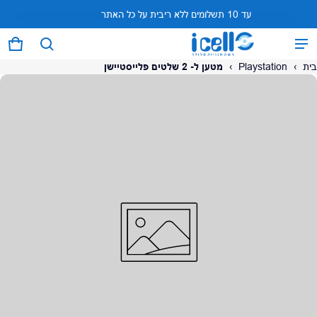
עד 10 תשלומים ללא ריבית על כל האתר
המוצר נוסף לעגלה
0 פריטים
עגל
בית
›
Playstation
›
מטען ל- 2 שלטים פלייסטיישן
על המוצר
צפה בעגלה (
)
לתשלום