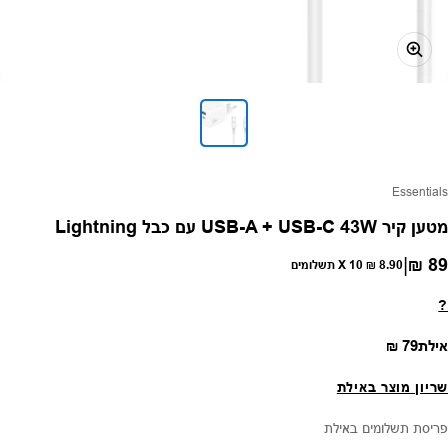
פק:
Essentials
מטען קיר USB-A + USB-C 43W עם כבל Lightning
|
89 ₪
חיר רגיל
8.90 ₪
X 10 תשלומים
?
מחיר רגיל
אילת
79 ₪
שריון מוצר באילת
פריסת תשלומים באילת