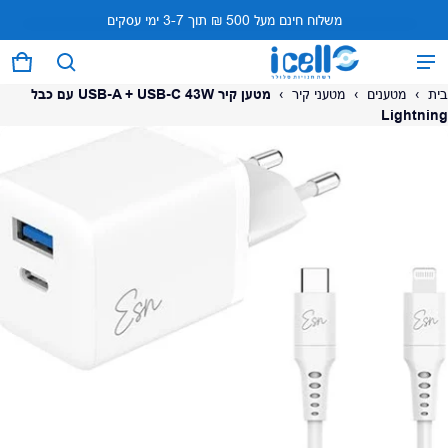
משלוח חינם מעל 500 ₪ תוך 3-7 ימי עסקים
המוצר נוסף לעגלה
0 פריטים
עגל
בית
›
מטענים
›
מטעני קיר
›
מטען קיר USB-A + USB-C 43W עם כבל
Lightning
על המוצר
צפה בעגלה (
)
לתשלום