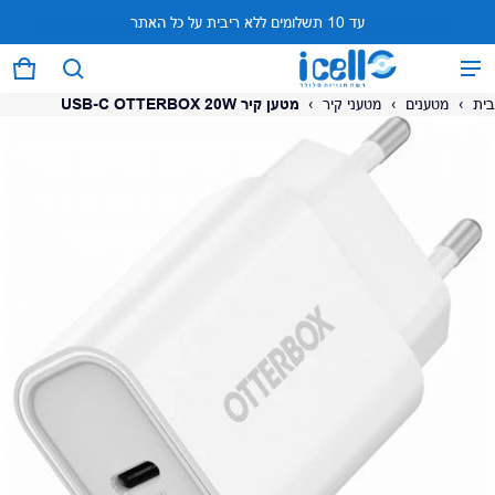
עד 10 תשלומים ללא ריבית על כל האתר
המוצר נוסף לעגלה
0 פריטים
עגל
בית
›
מטענים
›
מטעני קיר
›
מטען קיר USB-C OTTERBOX 20W
על המוצר
צפה בעגלה (
)
לתשלום