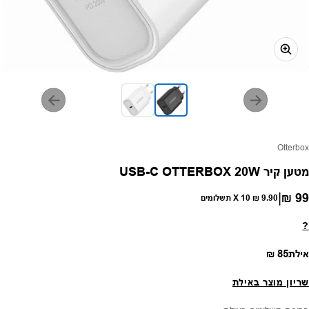
פק:
Otterbox
מטען קיר USB-C OTTERBOX 20W
|
99 ₪
חיר רגיל
9.90 ₪
X 10 תשלומים
?
מחיר רגיל
אילת
85 ₪
שריון מוצר באילת