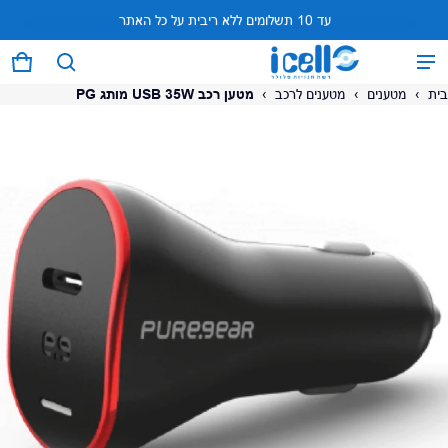
עד 10 תשלומים ללא ריבית על כל האתר
המוצר נוסף לעגלה
0 פריטים
עגל
בית
›
מטענים
›
מטענים לרכב
›
מטען רכב USB 35W מותג PG
על המוצר
צפה בעגלה (
)
לתשלום