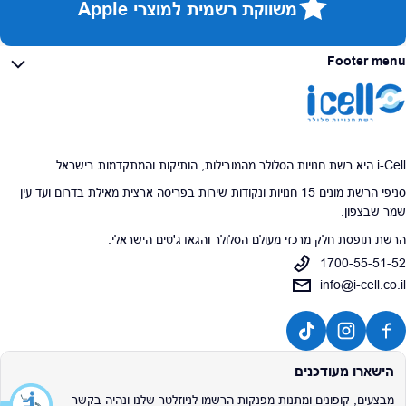
משווקת רשמית למוצרי Apple
Footer menu
i-Cell היא רשת חנויות הסלולר מהמובילות, הותיקות והמתקדמות בישראל.
סניפי הרשת מונים 15 חנויות ונקודות שירות בפריסה ארצית מאילת בדרום ועד עין
שמר שבצפון.
הרשת תופסת חלק מרכזי מעולם הסלולר והגאדג'טים הישראלי.
1700-55-51-52
info@i-cell.co.il
הישארו מעודכנים
מבצעים, קופונים ומתנות מפנקות הרשמו לניוזלטר שלנו ונהיה בקשר