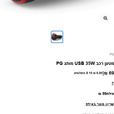
פק:
PG
מטען רכב USB 35W מותג PG
|
69 ₪
חיר רגיל
6.90 ₪
X 10 תשלומים
?
מחיר רגיל
אילת
59 ₪
שריון מוצר באילת