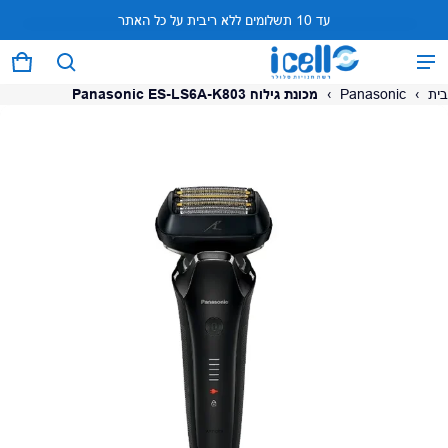
עד 10 תשלומים ללא ריבית על כל האתר
המוצר נוסף לעגלה
0 פריטים
עגל
בית
›
Panasonic
›
מכונת גילוח Panasonic ES-LS6A-K803
על המוצר
צפה בעגלה (
)
לתשלום