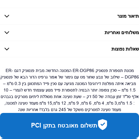
תיאור מוצר
משלוחים ואחריות
אחריות:
יבואן רשמי אליאס- 12 חודשים
שאלות נפוצות
זמן אספקה:
עד 7 ימי עסקים
כמה זמן משלוח?
2–7 ימי עסקים
האם ניתן לחלק תשלומים?
כן, עד 10 תשלומים ללא ריבית.
מכונת תספורת פנסוניק ER-DGP86 המכונה החדשה מבית פנסוניק דגם ER-
DGP86 – שילוב של צבע שחור מט עם גימור של אפור גרפיט הדור הבא של פנסוניק
האם ניתן להחזיר מוצר?
כן, בהתאם לחוק הגנת הצרכן ובאריזה המקורית
מביאה איתה מפלצת דירוגים! המכונה מגיעה עם סכין פייד המתכוונן בין 0.3 מ"מ –
1.5 מ"מ – סכין צפופה יותר הבנויה לתספורת פייד מנוע עוצמתי חדש לגמרי – 10
אלף סל"ד זמן עבודה של 50 דק – שעת טעינה אחת מסוללת ליתיום מסרקים בגבהים
: 1.5 מ"מ,3 מ"מ, 4 מ"מ, 6 מ"מ, 9 מ"מ, 12 מ"מ,15 מ"מ מעמד טעינה למכונה,
מעמד טעינה למסרקים משקל של 245 גרם בלבד! אחריות שנה
תשלום מאובטח בתקן PCI