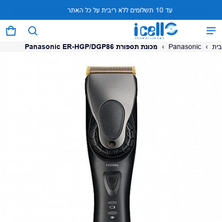
עד 10 תשלומים ללא ריבית על כל האתר
המוצר נוסף לעגלה
0 פריטים
עגל
בית
›
Panasonic
›
מכונת תספורת Panasonic ER-HGP/DGP86
על המוצר
צפה בעגלה (
)
לתשלום