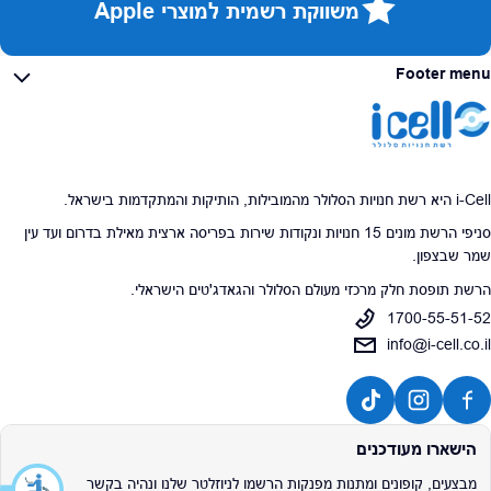
משווקת רשמית למוצרי Apple
Footer menu
i-Cell היא רשת חנויות הסלולר מהמובילות, הותיקות והמתקדמות בישראל.
סניפי הרשת מונים 15 חנויות ונקודות שירות בפריסה ארצית מאילת בדרום ועד עין
שמר שבצפון.
הרשת תופסת חלק מרכזי מעולם הסלולר והגאדג'טים הישראלי.
1700-55-51-52
info@i-cell.co.il
הישארו מעודכנים
מבצעים, קופונים ומתנות מפנקות הרשמו לניוזלטר שלנו ונהיה בקשר