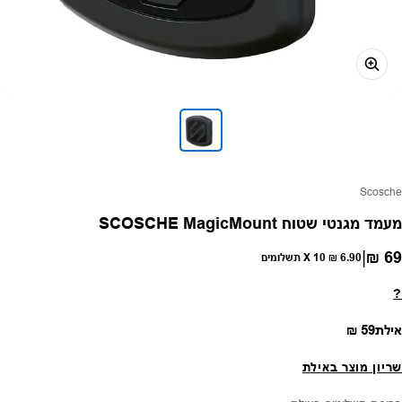
פק:
Scosche
מעמד מגנטי שטוח SCOSCHE MagicMount
|
69 ₪
חיר רגיל
6.90 ₪
X 10 תשלומים
?
מחיר רגיל
אילת
59 ₪
שריון מוצר באילת