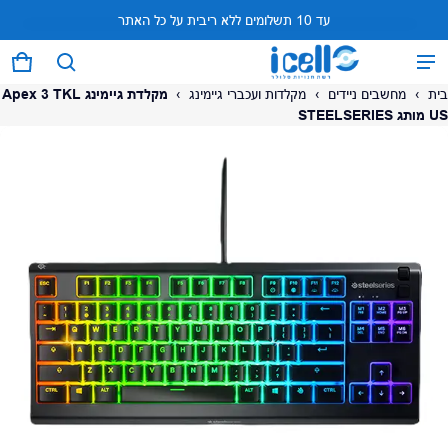
עד 10 תשלומים ללא ריבית על כל האתר
המוצר נוסף לעגלה
0 פריטים
עגל
בית
›
מחשבים ניידים
›
מקלדות ועכברי גיימינג
›
מקלדת גיימינג Apex 3 TKL
US מותג STEELSERIES
על המוצר
צפה בעגלה (
)
לתשלום