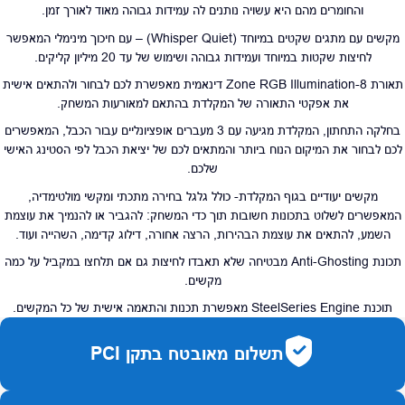
והחומרים מהם היא עשויה נותנים לה עמידות גבוהה מאוד לאורך זמן.
מקשים עם מתגים שקטים במיוחד (Whisper Quiet) – עם חיכוך מינימלי המאפשר
לחיצות שקטות במיוחד ועמידות גבוהה ושימוש של עד 20 מיליון קליקים.
תאורת 8-Zone RGB Illumination דינאמית מאפשרת לכם לבחור ולהתאים אישית
את אפקטי התאורה של המקלדת בהתאם למאורעות המשחק.
בחלקה התחתון, המקלדת מגיעה עם 3 מעברים אופציונליים עבור הכבל, המאפשרים
לכם לבחור את המיקום הנוח ביותר והמתאים לכם של יציאת הכבל לפי הסטינג האישי
שלכם.
מקשים יעודיים בגוף המקלדת- כולל גלגל בחירה מתכתי ומקשי מולטימדיה,
המאפשרים לשלוט בתכונות חשובות תוך כדי המשחק: להגביר או להנמיך את עוצמת
השמע, להתאים את עוצמת הבהירות, הרצה אחורה, דילוג קדימה, השהייה ועוד.
תכונת Anti-Ghosting מבטיחה שלא תאבדו לחיצות גם אם תלחצו במקביל על כמה
מקשים.
תוכנת SteelSeries Engine מאפשרת תכנות והתאמה אישית של כל המקשים.
תשלום מאובטח בתקן PCI