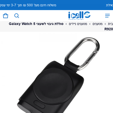
 7 באילת
משלוח חינם 
המוצר נוסף לעגלה
0 פריטים
עגל
בית
›
מטענים
›
מטענים ניידים
›
סוללת גיבוי לשעוני Galaxy Watch 5
R920
על המוצר
צפה בעגלה (
)
לתשלום