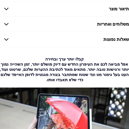
תיאור מוצר
משלוחים ואחריות
אחריות:
-
שאלות נפוצות
זמן אספקה:
עד 7 ימי עסקים
כמה זמן משלוח?
2–7 ימי עסקים
האם ניתן לחלק תשלומים?
כן, עד 10 תשלומים ללא ריבית.
קבלו יותר ערך ובחירה
אפל מביאה לכם את העיפרון החדש עם דיוק מושלם יותר, זמן השהייה נמוך
האם ניתן להחזיר מוצר?
כן, בהתאם לחוק הגנת הצרכן ובאריזה המקורית
יותר ורגישות טובה יותר. מתאים מאוד לכתיבת ההערות שלכם, שרטוט ועוד,
העט בעל גימור מט וצד שטוח שמתחבר בצורה מגנטית לדופן האייפד שלכם
כדי שלא תאבדו אותו.